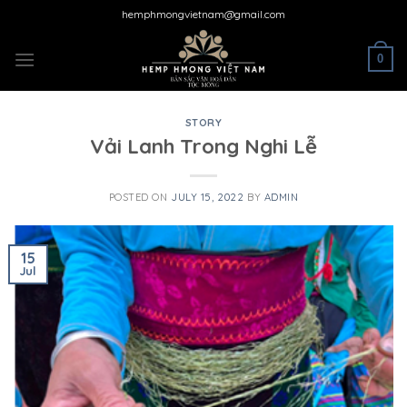
Skip
hemphmongvietnam@gmail.com
to
content
0
STORY
Vải Lanh Trong Nghi Lễ
POSTED ON
JULY 15, 2022
BY
ADMIN
15
Jul